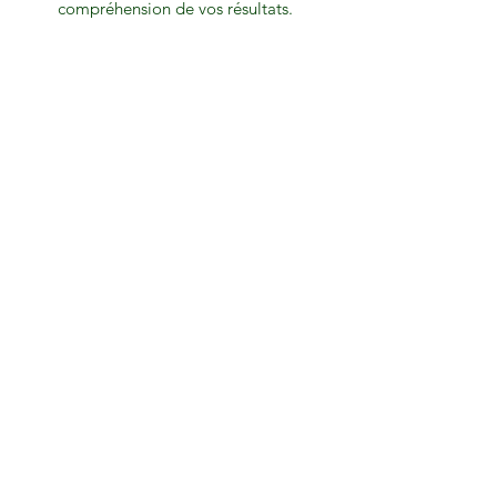
compréhension de vos résultats.
Trouvez l'ensemble des consultants agréés sur le site
internet de
Kinsey
E-mail
PROTOCOLE PRÉLÈVEMENT
Télécharger
FICHE DE RENSEIGNEMENT
Télécharger